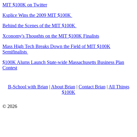
MIT $100K on Twitter
Ksplice Wins the 2009 MIT $100K
Behind the Scenes of the MIT $100K
Xconomy's Thoughts on the MIT $100K Finalists
Mass High Tech Breaks Down the Field of MIT $100K
Semifinalists
$100K Alums Launch State-wide Massachusetts Business Plan
Contest
B-School with Brian
|
About Brian
|
Contact Brian
|
All Things
$100K
© 2026